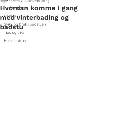
26. nov. 2025
3 min lesing
Hvordan komme i gang
Helårsbading
med vinterbading og
Badstu
Skikk og bruk i badstuen
badstu
Tips og triks
Helsefordeler