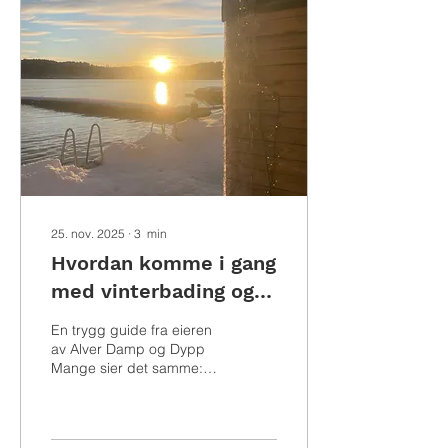
opp Dette er kanskje den
mest vanlige bommerten.
Når kroppen er kald, blir
sjokket i vannet mye
større. Resultatet blir
anstrengt, ukontrollert
pust, mer panikk og
mindre kontroll. Løsning:
Alltid...
25. nov. 2025
∙
3
min
Hvordan komme i gang
med vinterbading og
badstu
En trygg guide fra eieren
av Alver Damp og Dypp
Mange sier det samme:
«Jeg har så lyst til å prøve,
men jeg vet ikke helt hvor
jeg skal begynne.»
Heldigvis er det mye