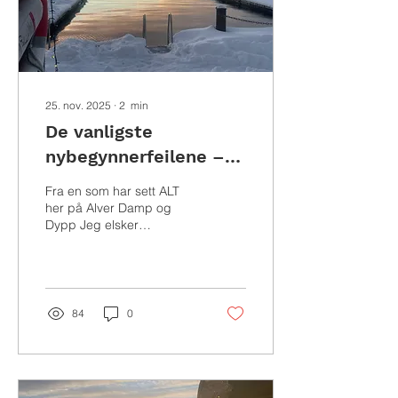
25. nov. 2025
∙
2
min
De vanligste
nybegynnerfeilene –
og hvordan du unngår
Fra en som har sett ALT
dem
her på Alver Damp og
Dypp Jeg elsker
nybegynnere. De er
modige, nysgjerrige og
fulle av energi. Men det
følger også med noen
klassiske feil som gjør
84
0
opplevelsen unødvendig
tøff. Her er de jeg ser
oftest – og hvordan du kan
unngå dem. 1. De hopper
rett i vannet uten å varme