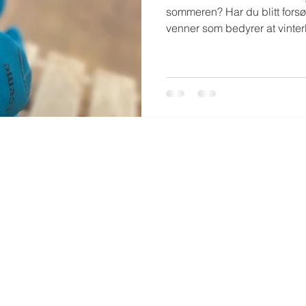
sommeren? Har du blitt forsøkt lokket med av gærne
venner som bedyrer at vinte
forfriskende? Og tenker at det skjer bare ikke! Hvorfor skal
jeg utsette meg for det ubehaget der? Jeg ha
uten ... Men så er du litt nysgjerrig likevel? Da er denne
artikkelen midt i blinken for 