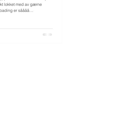
rbading er såååå
r det helt fint
deg!