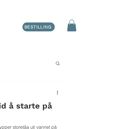
BESTILLING
id å starte på
ypper storetåa uti vannet på