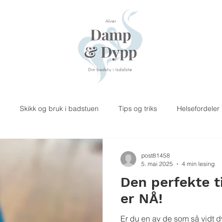
Skikk og bruk i badstuen
Tips og triks
Helsefordeler
post81458
5. mai 2025
4 min lesing
Den perfekte t
er NÅ!
Er du en av de som så vidt d